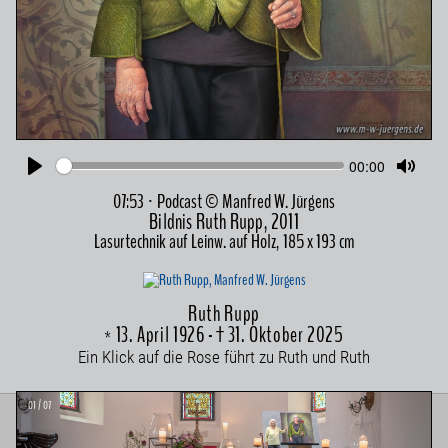
Seek
Current
00:00
time
Play
Toggle
07:53 · Podcast © Manfred W. Jürgens
Mute
Bildnis Ruth Rupp, 2011
Lasurtechnik auf Leinw. auf Holz, 185 x 193 cm
Ruth Rupp
* 13. April 1926 - † 31. Oktober 2025
Ein Klick auf die Rose führt zu Ruth und Ruth
01 / 07