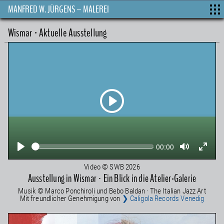
MANFRED W. JÜRGENS – MALEREI
Wismar · Aktuelle Ausstellung
Play
Seek
Current
00:00
time
Play
Toggle
Toggle
Mute
Fullscr
Video © SWB 2026
Ausstellung in Wismar · Ein Blick in die Atelier-Galerie
Musik © Marco Ponchiroli und Bebo Baldan · The Italian Jazz Art
Mit freundlicher Genehmigung von
❯ Caligola Records Venedig