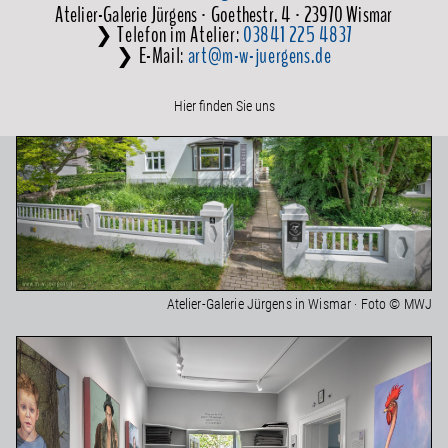
Atelier-Galerie Jürgens · Goethestr. 4 · 23970 Wismar
❯ Telefon im Atelier:
03841 225 4837
❯ E-Mail:
art@m-w-juergens.de
Hier finden Sie uns
Atelier-Galerie Jürgens in Wismar · Foto © MWJ