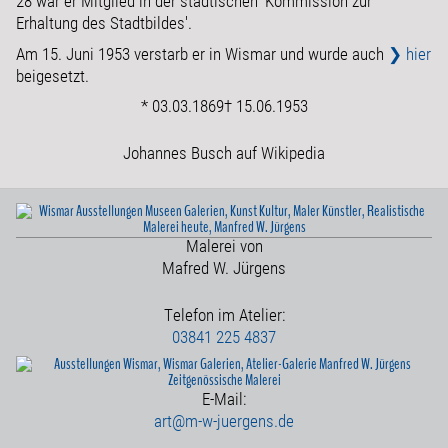
28 war er Mitglied in der städtischen 'Kommission zur
Erhaltung des Stadtbildes'.
Am 15. Juni 1953 verstarb er in Wismar und wurde auch
❯ hier
beigesetzt.
* 03.03.1869
† 15.06.1953
Johannes Busch auf Wikipedia
Malerei von
Mafred W. Jürgens
Telefon im Atelier:
03841 225 4837
E-Mail:
art@m-w-juergens.de