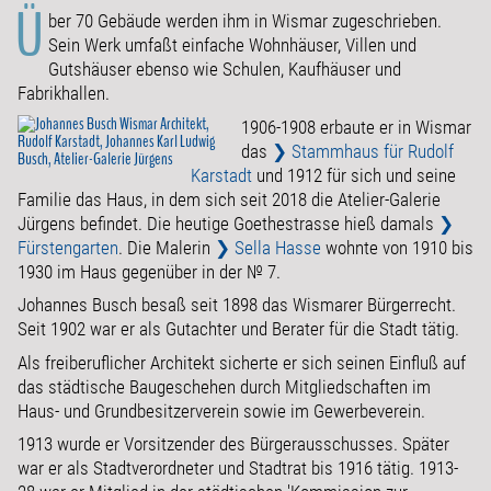
Ü
ber 70 Gebäude werden ihm in Wismar zugeschrieben.
Sein Werk umfaßt einfache Wohnhäuser, Villen und
Gutshäuser ebenso wie Schulen, Kaufhäuser und
Fabrikhallen.
1906-1908 erbaute er in Wismar
das
❯ Stammhaus für Rudolf
Karstadt
und 1912 für sich und seine
Familie das Haus
, in dem sich seit 2018 die Atelier-Galerie
Jürgens befindet. Die heutige Goethestrasse hieß damals
❯
Fürstengarten
.
Die Malerin
❯ Sella Hasse
wohnte von 1910 bis
1930 im Haus gegenüber in der № 7.
Johannes Busch besaß seit 1898 das Wismarer Bürgerrecht.
Seit 1902 war er als Gutachter und Berater für die Stadt tätig.
Als freiberuflicher Architekt sicherte er sich seinen Einfluß auf
das städtische Baugeschehen durch Mitgliedschaften im
Haus- und Grundbesitzerverein sowie im Gewerbeverein.
1913 wurde er Vorsitzender des Bürgerausschusses. Später
war er als Stadtverordneter und Stadtrat bis 1916 tätig. 1913-