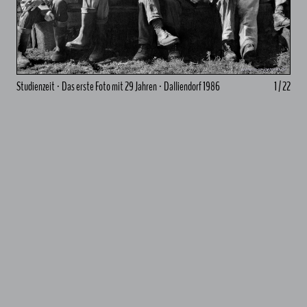
Studienzeit · Das erste Foto mit 29 Jahren · Dalliendorf 1986
1 / 22